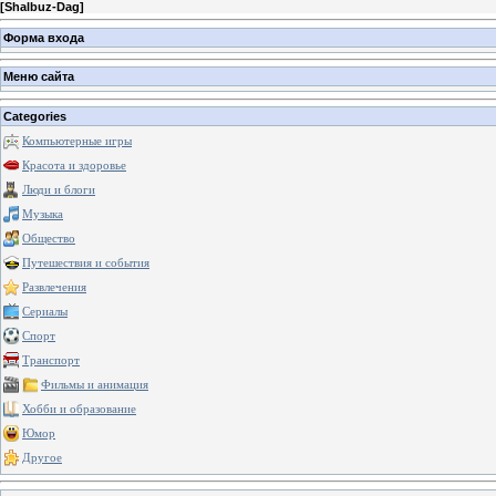
[
Shalbuz-Dag
]
Форма входа
Меню сайта
Categories
Компьютерные игры
Красота и здоровье
Люди и блоги
Музыка
Общество
Путешествия и события
Развлечения
Сериалы
Спорт
Транспорт
Фильмы и анимация
Хобби и образование
Юмор
Другое