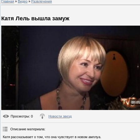
Главная
»
Видео
»
Развлечения
Катя Лель вышла замуж
00:01
Просмотры
: 0
Новости звезд
Описание материала
:
Катя рассказывает о том, что она чувствует в новом амплуа.