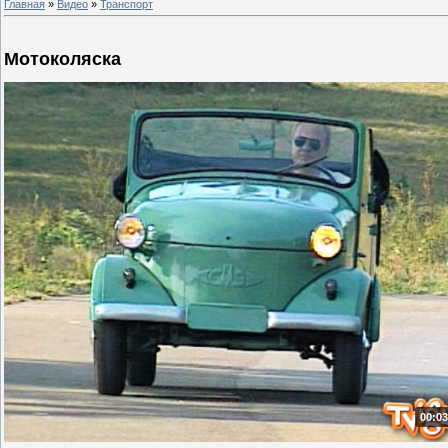
Главная
»
Видео
»
Транспорт
Мотоколяска
00:03