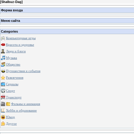
[
Shalbuz-Dag
]
Форма входа
Меню сайта
Categories
Компьютерные игры
Красота и здоровье
Люди и блоги
Музыка
Общество
Путешествия и события
Развлечения
Сериалы
Спорт
Транспорт
Фильмы и анимация
Хобби и образование
Юмор
Другое