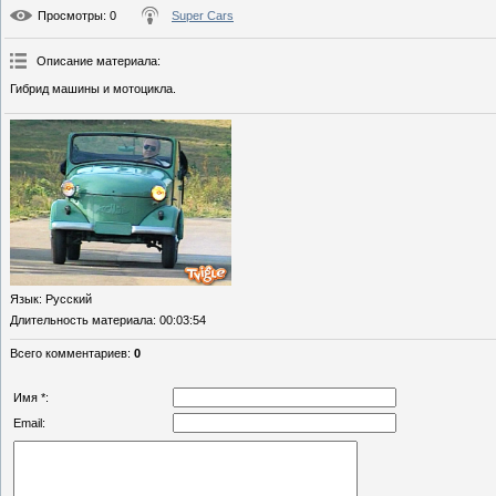
Просмотры
: 0
Super Cars
Описание материала
:
Гибрид машины и мотоцикла.
Язык
: Русский
Длительность материала
: 00:03:54
Всего комментариев
:
0
Имя *:
Email: