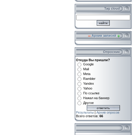
Tag cloud
Архив записей
Опросник
Откуда Вы пришли?
Google
Mail
Meta
Rambler
Yandex
Yahoo
По ссылке
Нажал на баннер
Другое
Результаты
|
Архив опросов
Всего ответов:
66