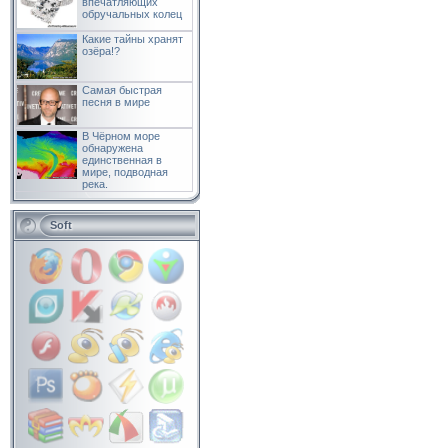
впечатляющих
обручальных колец
Какие тайны хранят
озёра!?
Самая быстрая
песня в мире
В Чёрном море
обнаружена
единственная в
мире, подводная
река.
Soft