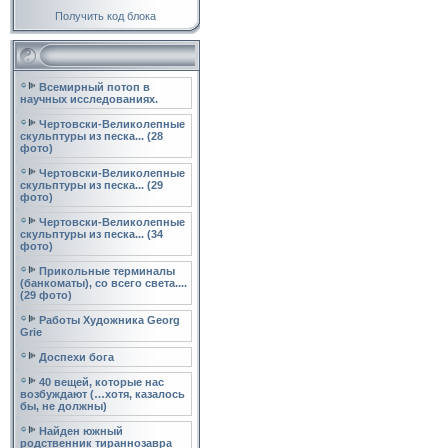
Получить код блока
Всемирный потоп в
научных исследованиях.
Чертовски-Великолепные
скульптуры из песка... (28
фото)
Чертовски-Великолепные
скульптуры из песка... (29
фото)
Чертовски-Великолепные
скульптуры из песка... (34
фото)
Прикольные терминалы
(банкоматы), со всего света....
(29 фото)
Работы Художника Georg
Grie
Доспехи бога
40 вещей, которые нас
возбуждают (…хотя, казалось
бы, не должны)
Найден южный
родственник тираннозавра