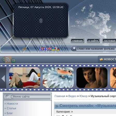
Пятница, 07 Августа 2026,
10:56:43
главная
о сайте
гостевая
НОВОС
Главная
»
Видео
»
Юмор
» Музыкальный сюр
Меню сайта
Новости
Смотреть онлайн: «Музыкал
Статьи
Категория: »
Блог