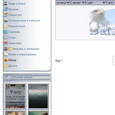
Люди и блоги
Музыка
Общество
Путешествия и события
Развлечения
Сериалы
Спорт
Транспорт
Фильмы и анимация
Хобби и образование
Юмор
Код *:
Другое
Ghostly photo