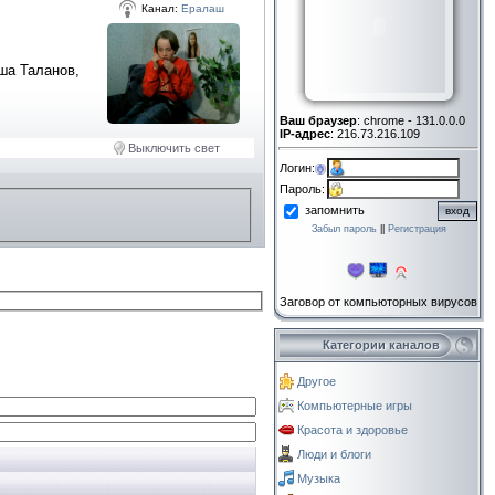
Канал:
Ералаш
ша Таланов,
Ваш браузер
: chrome - 131.0.0.0
IP-адрес
: 216.73.216.109
Выключить свет
Логин:
Пароль:
запомнить
Забыл пароль
||
Регистрация
Заговор от компьюторных вирусов
Категории каналов
Другое
Компьютерные игры
Красота и здоровье
Люди и блоги
Музыка