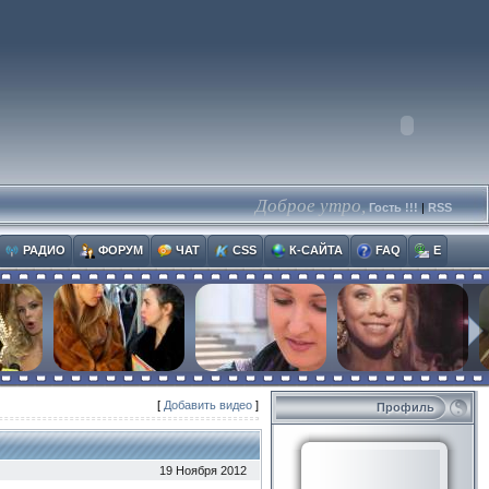
Доброе утро,
Гость !!!
|
RSS
РАДИО
ФОРУМ
ЧАТ
CSS
К-САЙТА
FAQ
E
[
Добавить видео
]
Профиль
19 Ноября 2012