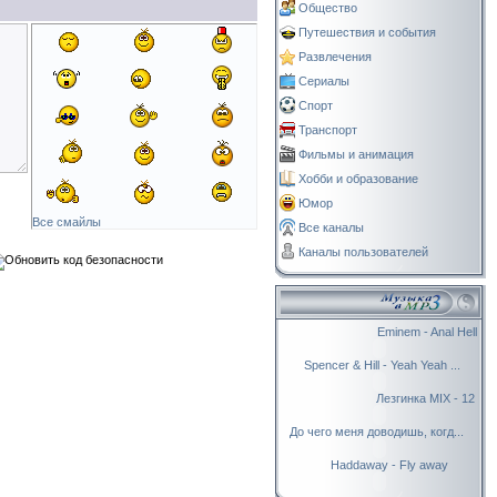
Общество
Путешествия и события
Развлечения
Сериалы
Спорт
Транспорт
Фильмы и анимация
Хобби и образование
Юмор
Все смайлы
Все каналы
Каналы пользователей
Eminem - Anal Hell
Spencer & Hill - Yeah Yeah ...
Лезгинка MIX - 12
До чего меня доводишь, когд...
Haddaway - Fly away