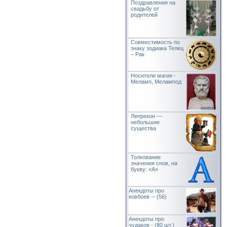
Поздравления на
свадьбу от
родителей
Совместимость по
знаку зодиака Телец
– Рак
Носители магии -
Меламп, Мелампод
Лепрекон —
небольшие
существа
Толкование
значения снов, на
букву: «А»
Анекдоты про
ковбоев -- (56)
Анекдоты про
чудаков - (80 шт.)