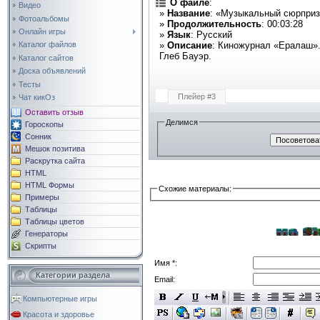
О файле
:
Видео
»
Название
: «Музыкальный сюрприз
Фотоальбомы
»
Продолжительность
: 00:03:28
Онлайн игры
»
Язык
: Русский
»
Описание
: Киножурнал «Ералаш».
Каталог файлов
Глеб Бауэр.
Каталог сайтов
Доска объявлений
Тесты
Плейер #3
Чат кикОз
Оставить отзыв
Делимся
Гороскопы
Сонник
Мешок позитива
Раскрутка сайта
HTML
HTML Формы
Схожие материалы:
Примеры
Таблицы
Таблицы цветов
Генераторы
Скрипты
Имя *:
Категории раздела
Email:
Компьютерные игры
Красота и здоровье