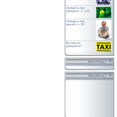
Анекдоты про
Анекдоты -=- (17)
Анекдоты про
врачей -=- 93
Вы мне не
доверяете?
Advertising
MeteoNova