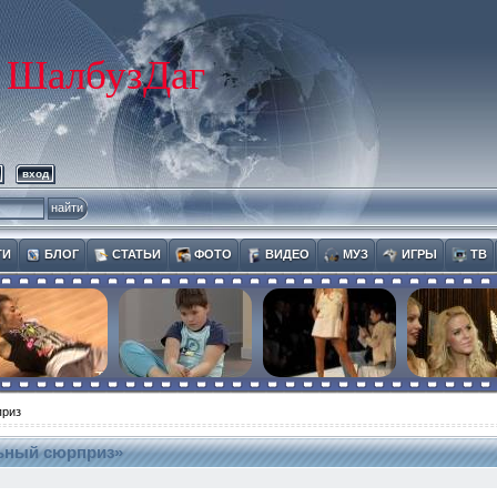
ШалбузДаг
вход
ТИ
БЛОГ
СТАТЬИ
ФОТО
ВИДЕО
МУЗ
ИГРЫ
ТВ
приз
ьный сюрприз»