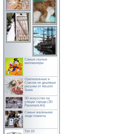
Самые скупые
миллионеры
Оригинальные и
Совсем не дешёвые
рисунки от Atsushi
Suwa
3D искусство на
улицах города (3D
Pavement Art)
Самые маленькие
люди планеты
Топ 10