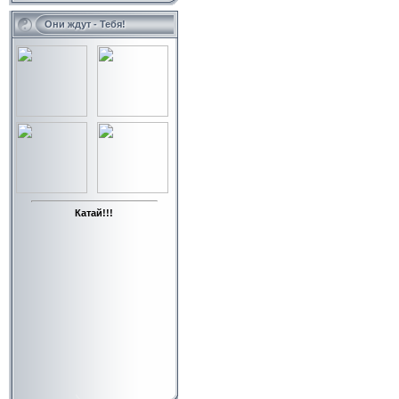
Они ждут - Тебя!
Катай!!!