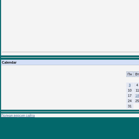
Calendar
Пн
Вт
3
4
10
11
17
18
24
25
31
Полная версия сайта