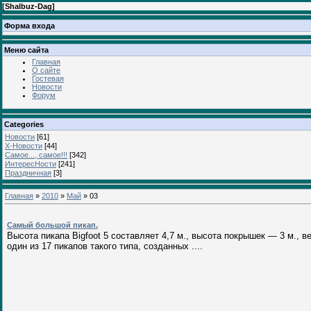
[
Shalbuz-Dag
]
Форма входа
Меню сайта
Главная
О сайте
Гостевая
Новости
Форум
Categories
Новости
[61]
Х-Новости
[44]
Самое..., самое!!!
[342]
ИнтересНости
[241]
Праздничная
[3]
Главная
»
2010
»
Май
»
03
Самый большой пикап.
Высота пикапа Bigfoot 5 составляет 4,7 м., высота покрышек — 3 м., ве
один из 17 пикапов такого типа, созданных ....