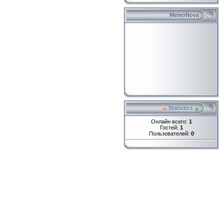
MeteoNova
Statistics
Онлайн всего:
1
Гостей:
1
Пользователей:
0