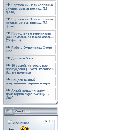
Чертовски-Великолепные
скульптуры из песка... (29
фото)
Чертовски-Великолепные
скульптуры из песка... (34
фото)
Прикольные терминалы
(банкоматы), со всего света....
(29 фото)
Работы Художника Georg
Grie
Доспехи бога
40 вещей, которые нас
возбуждают (…хотя, казалось
бы, не должны)
Найден южный
родственник тираннозавра
Алтай подарил миру
доисторическую "женщину
Икс"
Mini-CHat