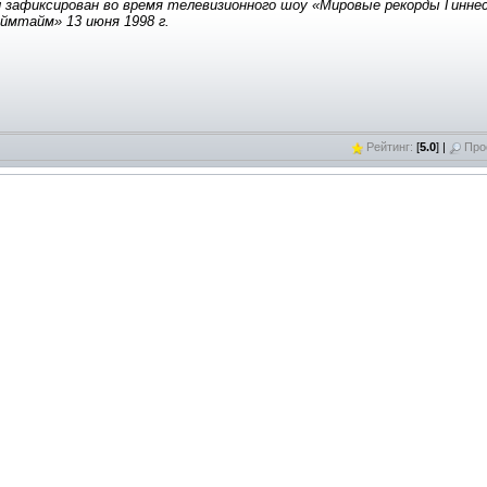
 зафиксирован во время телевизионного шоу «Мировые рекорды Гиннес
ймтайм» 13 июня 1998 г.
дробнее
»»
дробнее
»»
Рейтинг:
[
5.0
] |
Про