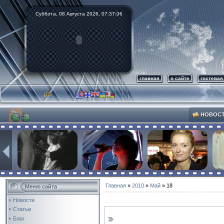
Суббота, 08 Августа 2026,
07:37:07
главная
о сайте
гостевая
НОВОС
Главная
»
2010
»
Май
»
18
Меню сайта
Новости
Статьи
Блог