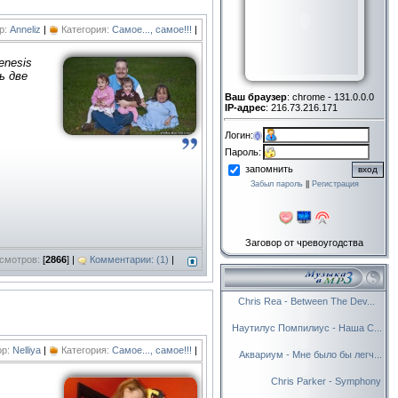
р:
Anneliz
|
Категория:
Самое..., самое!!!
|
enesis
ь две
Ваш браузер
: chrome - 131.0.0.0
IP-адрес
: 216.73.216.171
Логин:
Пароль:
запомнить
Забыл пароль
||
Регистрация
Заговор от чревоугодства
смотров:
[
2866
] |
Комментарии: (1)
|
Chris Rea - Between The Dev...
Наутилус Помпилиус - Наша С...
р:
Nelliya
|
Категория:
Самое..., самое!!!
|
Аквариум - Мне было бы легч...
Chris Parker - Symphony