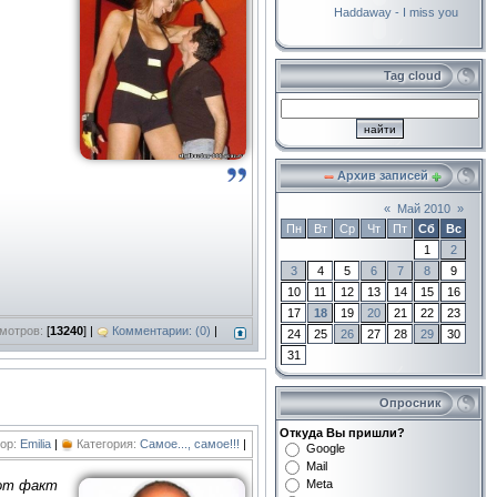
Haddaway - I miss you
Tag cloud
Архив записей
«
Май 2010
»
Пн
Вт
Ср
Чт
Пт
Сб
Вс
1
2
3
4
5
6
7
8
9
10
11
12
13
14
15
16
17
18
19
20
21
22
23
мотров:
[
13240
] |
Комментарии: (0)
|
24
25
26
27
28
29
30
31
Опросник
Откуда Вы пришли?
ор:
Emilia
|
Категория:
Самое..., самое!!!
|
Google
Mail
Meta
тот факт