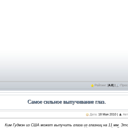
дробнее
»»
дробнее
»»
Рейтинг:
[
4.8
] |
Прос
Самое сильное выпучивание глаз.
Дата:
18 Мая 2010 |
Авт
Ким Гудмэн из США может выпучить глаза из глазниц на 11 мм. Э