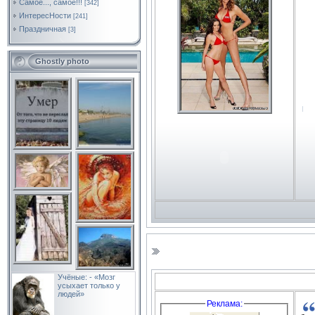
Самое..., самое!!!
[342]
ИнтересНости
[241]
Праздничная
[3]
Ghostly photo
По
»»»
По
»»»
Учёные: - «Мозг
усыхает только у
людей»
Реклама: