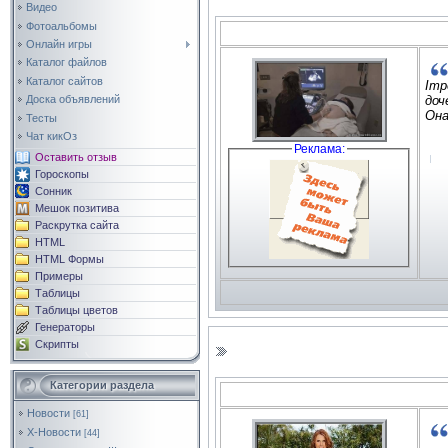
Видео
Фотоальбомы
Онлайн игры
Каталог файлов
Каталог сайтов
Imp
Доска объявлений
доч
Она
Тесты
По
Чат кикОз
»»»
Реклама:
Оставить отзыв
По
»»»
Гороскопы
Сонник
Мешок позитива
Раскрутка сайта
HTML
HTML Формы
Примеры
Таблицы
Таблицы цветов
Генераторы
Скрипты
Категории раздела
Новости
[61]
Х-Новости
[44]