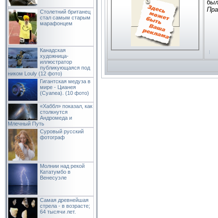
был
Пра
Столетний британец
стал самым старым
марафонцем
По
»»»
Канадская
По
художница-
»»»
иллюстратор
публикующаяся под
ником Louly (12 фото)
Гигантская медуза в
мире - Цианея
(Cyanea). (10 фото)
«Хаббл» показал, как
столкнутся
Андромеда и
Млечный Путь
Суровый русский
фотограф
Молнии над рекой
Кататумбо в
Венесуэле
Самая древнейшая
стрела - в возрасте;
64 тысячи лет.