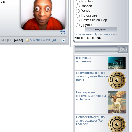
са:
Rambler
Yandex
Yahoo
По ссылке
Нажал на баннер
Другое
Результаты
|
Архив опросов
Всего ответов:
66
смотров:
[
3122
] |
Комментарии: (0)
|
В поисках
Атлантиды
Совместимость по
знаку зодиака Дева –
Весы
Кентавры —
потомками Иксиона
и Нефелы
Совместимость по
знаку зодиака Рак –
Козерог