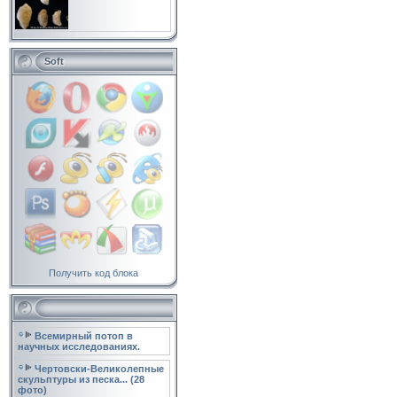
Soft
Получить код блока
Всемирный потоп в
научных исследованиях.
Чертовски-Великолепные
скульптуры из песка... (28
фото)