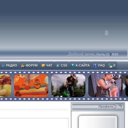
Доброй ночи,
Гость !!!
|
RSS
РАДИО
ФОРУМ
ЧАТ
CSS
К-САЙТА
FAQ
E
Профиль