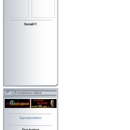
Катай!!!
Корифаны сайта
Баннерообмен
Our button