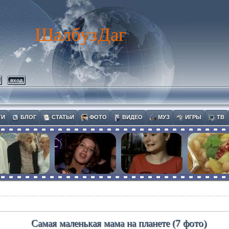
ШалбузДаг
вход
ТИ
БЛОГ
СТАТЬИ
ФОТО
ВИДЕО
МУЗ
ИГРЫ
ТВ
Самая маленькая мама на планете (7 фото)