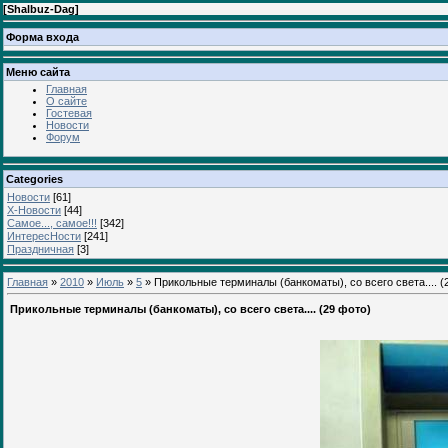
[
Shalbuz-Dag
]
Форма входа
Меню сайта
Главная
О сайте
Гостевая
Новости
Форум
Categories
Новости
[61]
Х-Новости
[44]
Самое..., самое!!!
[342]
ИнтересНости
[241]
Праздничная
[3]
Главная
»
2010
»
Июль
»
5
» Прикольные терминалы (банкоматы), со всего света.... (
Прикольные терминалы (банкоматы), со всего света.... (29 фото)