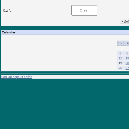
Код *:
Calendar
Пн
Вт
5
6
12
13
19
20
26
27
Полная версия сайта