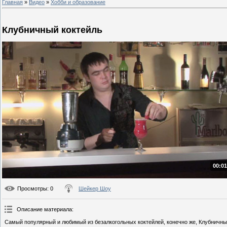
Главная
»
Видео
»
Хобби и образование
Клубничный коктейль
00:01
Просмотры
: 0
Шейкер Шоу
Описание материала
:
Самый популярный и любимый из безалкогольных коктейлей, конечно же, Клубничный