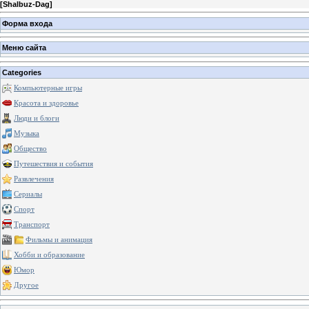
[
Shalbuz-Dag
]
Форма входа
Меню сайта
Categories
Компьютерные игры
Красота и здоровье
Люди и блоги
Музыка
Общество
Путешествия и события
Развлечения
Сериалы
Спорт
Транспорт
Фильмы и анимация
Хобби и образование
Юмор
Другое