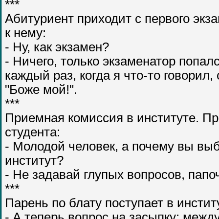
***
Абитуриент приходит с первого экз
к нему:
- Ну, как экзамен?
- Ничего, только экзаменатор попал
каждый раз, когда я что-то говорил,
"Боже мой!".
***
Приемная комиссия в институте. П
студента:
- Молодой человек, а почему вы вы
институт?
- Не задавай глупых вопросов, папо
***
Парень по блату поступает в инстит
- А теперь вопрос на засыпку: межд