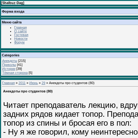
[
Shalbuz-Dag
]
Форма входа
Меню сайта
Главная
О сайте
Гостевая
Новости
Форум
Categories
Анекдоты
[215]
Приколы
[41]
Истории
[39]
Тёмная сторона
[5]
Главная
»
2011
»
Июнь
»
29
» Анекдоты про студентов (80)
Анекдоты про студентов (80)
Читает преподаватель лекцию, вдруг
задних рядов кидает топор. Препод
топор из спины и бросая его в пол:
- Ну я же говорил, кому неинтересно,