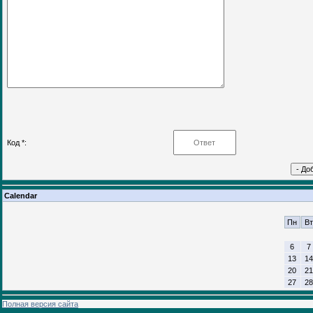
Код *:
Calendar
Пн
Вт
6
7
13
14
20
21
27
28
Полная версия сайта