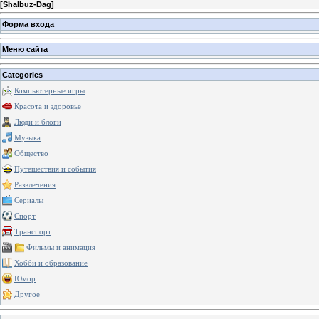
[
Shalbuz-Dag
]
Форма входа
Меню сайта
Categories
Компьютерные игры
Красота и здоровье
Люди и блоги
Музыка
Общество
Путешествия и события
Развлечения
Сериалы
Спорт
Транспорт
Фильмы и анимация
Хобби и образование
Юмор
Другое